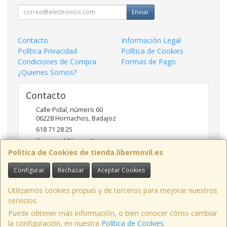
Enviar
Contacto
Información Legal
Política Privacidad
Política de Cookies
Condiciones de Compra
Formas de Pago
¿Quienes Somos?
Contacto
Calle Pidal, número 60
06228
Hornachos
,
Badajoz
618 71 28 25
libermovil@hotmail.com
Política de Cookies de tienda.libermovil.es
Configurar
Rechazar
Aceptar Cookies
Horario
De Lunes a Viernes 10:00 a 14:00 - 17;30 a 20;30
Utilizamos cookies propias y de terceros para mejorar nuestros
servicios.
Puede obtener más información, o bien conocer cómo cambiar
la configuración, en nuestra
Política de Cookies
.
, , , , España. - C.I.F.: 44786005Z - Tfno: