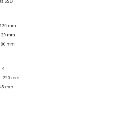
das SSD
x 120 mm
x 120 mm
 x 80 mm
: 4
U: 250 mm
145 mm