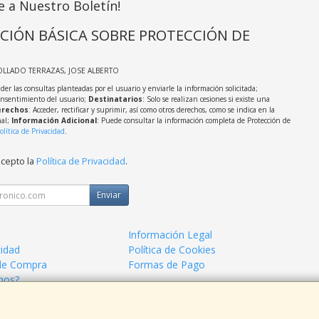
e a Nuestro Boletín!
CIÓN BÁSICA SOBRE PROTECCIÓN DE
OLLADO TERRAZAS, JOSE ALBERTO
der las consultas planteadas por el usuario y enviarle la información solicitada;
onsentimiento del usuario;
Destinatarios
: Solo se realizan cesiones si existe una
rechos
: Acceder, rectificar y suprimir, así como otros derechos, como se indica en la
nal;
Información Adicional
: Puede consultar la información completa de Protección de
olítica de Privacidad
.
acepto la
Política de Privacidad
.
Enviar
Información Legal
cidad
Política de Cookies
de Compra
Formas de Pago
mos?