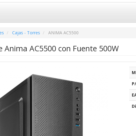
es
Cajas - Torres
ANIMA AC5500
re Anima AC5500 con Fuente 500W
M
P
E
Di