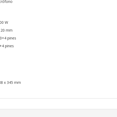
crófono
500 W
 120 mm
20+4 pines
+4 pines
188 x 345 mm