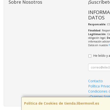
Sobre Nosotros
¡Suscríbet
INFORMA
DATOS
Responsable
: C
Finalidad
: Respon
Legitimación
: C
obligación legal;
De
información adicio
Datos en nuestra
P
He leído y 
Contacto
Política Priva
Condiciones 
¿Quienes So
Política de Cookies de tienda.libermovil.es