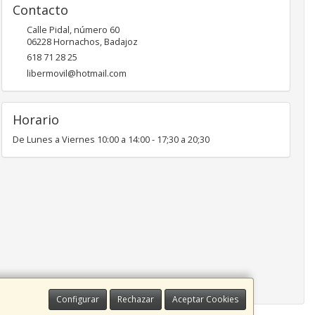
Contacto
Calle Pidal, número 60
06228
Hornachos
,
Badajoz
618 71 28 25
libermovil@hotmail.com
Horario
De Lunes a Viernes 10:00 a 14:00 - 17;30 a 20;30
Configurar
Rechazar
Aceptar Cookies