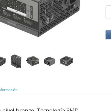
nformación
% nivel bronze. Tecnología SMD