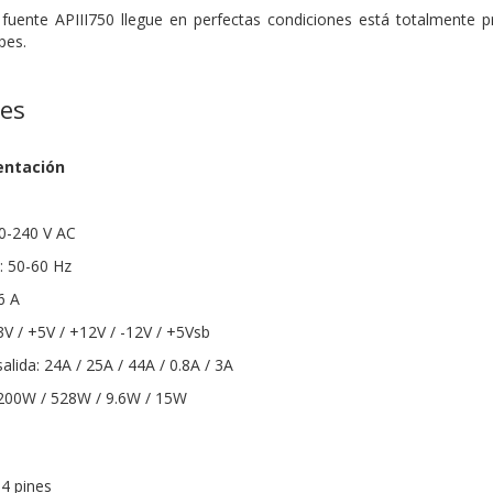
 fuente APIII750 llegue en perfectas condiciones está totalmente
pes.
nes
entación
00-240 V AC
: 50-60 Hz
6 A
.3V / +5V / +12V / -12V / +5Vsb
lida: 24A / 25A / 44A / 0.8A / 3A
200W / 528W / 9.6W / 15W
4 pines