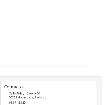
Contacto
Calle Pidal, número 60
06228
Hornachos
,
Badajoz
618 71 28 25