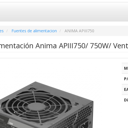
es
Fuentes de alimentacion
ANIMA APIII750
imentación Anima APIII750/ 750W/ Ven
M
P
E
Di