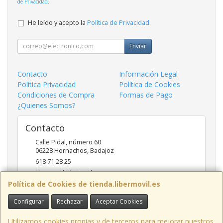
de Privacidad
.
He leído y acepto la
Política de Privacidad
.
Enviar
Contacto
Información Legal
Política Privacidad
Política de Cookies
Condiciones de Compra
Formas de Pago
¿Quienes Somos?
Contacto
Calle Pidal, número 60
06228
Hornachos
,
Badajoz
618 71 28 25
libermovil@hotmail.com
Política de Cookies de tienda.libermovil.es
Configurar
Rechazar
Aceptar Cookies
Horario
De Lunes a Viernes 10:00 a 14:00 - 17;30 a 20;30
Utilizamos cookies propias y de terceros para mejorar nuestros