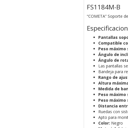
FS1184M-B
“COMETA” Soporte de S
Especificacio
Pantallas sop
Compatible co
Peso máximo s
Ángulo de incl
Ángulo de rota
Las pantallas se
Bandeja para r
Rango de ajust
Altura máxima
Medida de ban
Peso máximo s
Peso máximo s
Distancia entr
Ruedas con sis
Apto para moni
Color:
Negro