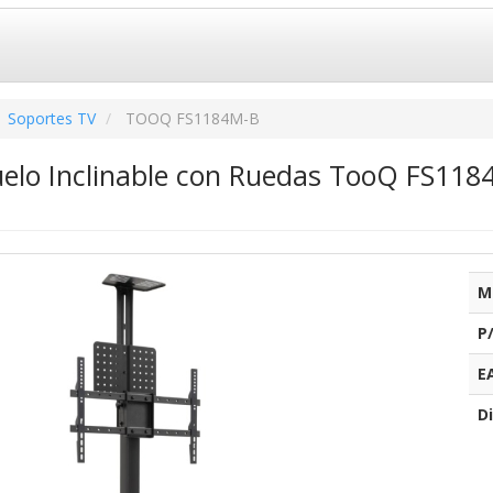
Soportes TV
TOOQ FS1184M-B
uelo Inclinable con Ruedas TooQ FS118
M
P
E
Di