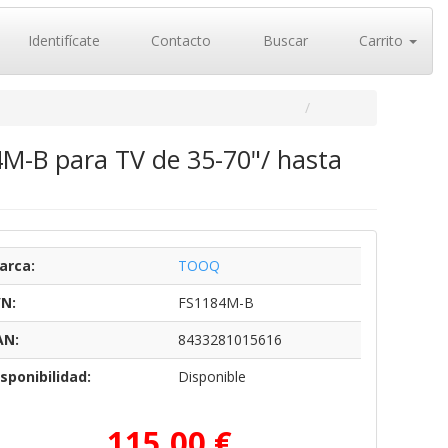
Identifícate
Contacto
Buscar
Carrito
4M-B para TV de 35-70"/ hasta
arca:
TOOQ
/N:
FS1184M-B
AN:
8433281015616
sponibilidad:
Disponible
115,00 €