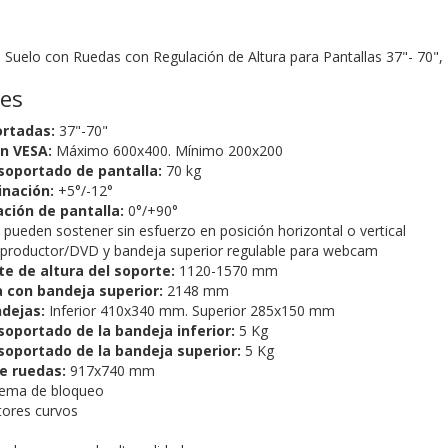
uelo con Ruedas con Regulación de Altura para Pantallas 37"- 70",
nes
ortadas:
37"-70"
n VESA:
Máximo 600x400. Mínimo 200x200
oportado de pantalla:
70 kg
inación:
+5°/-12°
ción de pantalla:
0°/+90°
 pueden sostener sin esfuerzo en posición horizontal o vertical
eproductor/DVD y bandeja superior regulable para webcam
e de altura del soporte:
1120-1570 mm
 con bandeja superior:
2148 mm
dejas:
Inferior 410x340 mm. Superior 285x150 mm
oportado de la bandeja inferior:
5 Kg
oportado de la bandeja superior:
5 Kg
e ruedas:
917x740 mm
tema de bloqueo
tores curvos