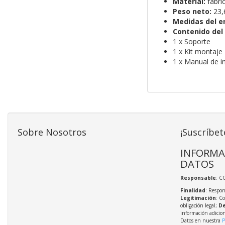
Material:
fabri
Peso neto:
23,6
Medidas del e
Contenido del
1 x Soporte
1 x Kit montaje
1 x Manual de i
Sobre Nosotros
¡Suscríbet
INFORMA
DATOS
Responsable
: C
Finalidad
: Respon
Legitimación
: C
obligación legal;
De
información adicio
Datos en nuestra
P