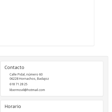
Contacto
Calle Pidal, número 60
06228
Hornachos
,
Badajoz
618 71 28 25
libermovil@hotmail.com
Horario