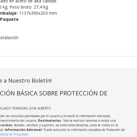
cado en acero de alta calidad
 kg. Peso bruto: 27,4 kg
mbalaje:
1137x390x203 mm
 Paquete
nstalación
e a Nuestro Boletín!
CIÓN BÁSICA SOBRE PROTECCIÓN DE
OLLADO TERRAZAS, JOSE ALBERTO
der las consultas planteadas por el usuario y enviarle la información solicitada;
onsentimiento del usuario;
Destinatarios
: Solo se realizan cesiones si existe una
rechos
: Acceder, rectificar y suprimir, así como otros derechos, como se indica en la
nal;
Información Adicional
: Puede consultar la información completa de Protección de
olítica de Privacidad
.