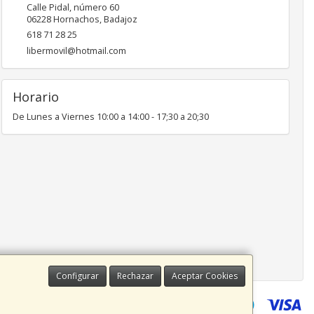
Calle Pidal, número 60
06228
Hornachos
,
Badajoz
618 71 28 25
libermovil@hotmail.com
Horario
De Lunes a Viernes 10:00 a 14:00 - 17;30 a 20;30
Configurar
Rechazar
Aceptar Cookies