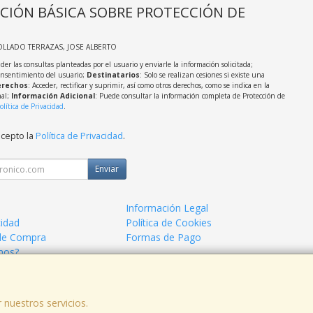
CIÓN BÁSICA SOBRE PROTECCIÓN DE
OLLADO TERRAZAS, JOSE ALBERTO
der las consultas planteadas por el usuario y enviarle la información solicitada;
onsentimiento del usuario;
Destinatarios
: Solo se realizan cesiones si existe una
rechos
: Acceder, rectificar y suprimir, así como otros derechos, como se indica en la
nal;
Información Adicional
: Puede consultar la información completa de Protección de
olítica de Privacidad
.
acepto la
Política de Privacidad
.
Enviar
Información Legal
cidad
Política de Cookies
de Compra
Formas de Pago
mos?
 nuestros servicios.