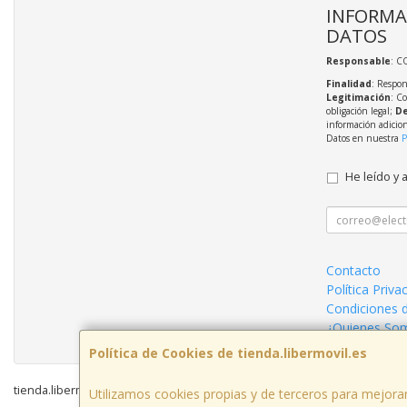
INFORMA
DATOS
Responsable
: C
Finalidad
: Respon
Legitimación
: C
obligación legal;
De
información adicio
Datos en nuestra
P
He leído y 
Contacto
Política Priva
Condiciones 
¿Quienes So
Política de Cookies de tienda.libermovil.es
tienda.libermovil.es © 2026
Utilizamos cookies propias y de terceros para mejorar