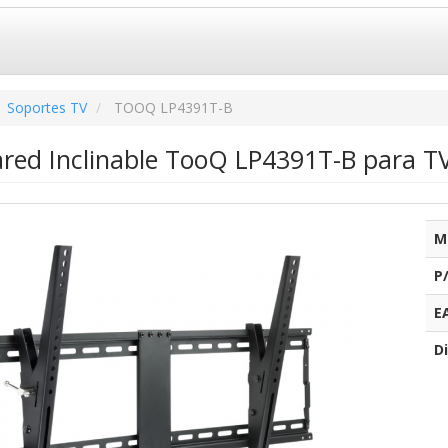
Soportes TV
TOOQ LP4391T-B
ared Inclinable TooQ LP4391T-B para TV
M
P
E
Di