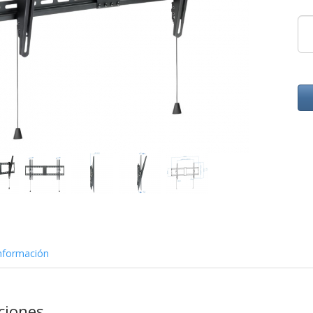
nformación
aciones