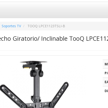
Soportes TV
TOOQ LPCE1123TSLI-B
cho Giratorio/ Inclinable TooQ LPCE11
M
P
E
Di