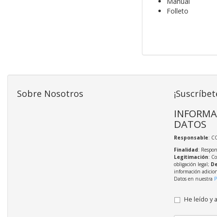
Manual
Folleto
Sobre Nosotros
¡Suscríbet
INFORMA
DATOS
Responsable
: C
Finalidad
: Respon
Legitimación
: C
obligación legal;
De
información adicio
Datos en nuestra
P
He leído y 