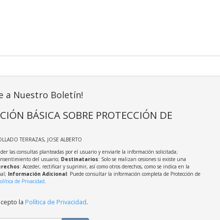
e a Nuestro Boletín!
CIÓN BÁSICA SOBRE PROTECCIÓN DE
OLLADO TERRAZAS, JOSE ALBERTO
der las consultas planteadas por el usuario y enviarle la información solicitada;
onsentimiento del usuario;
Destinatarios
: Solo se realizan cesiones si existe una
rechos
: Acceder, rectificar y suprimir, así como otros derechos, como se indica en la
nal;
Información Adicional
: Puede consultar la información completa de Protección de
olítica de Privacidad
.
acepto la
Política de Privacidad
.