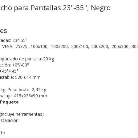
cho para Pantallas 23"-55", Negro
nes
tadas: 23"-55"
 VESA: 75x75, 100x100, 100x200, 200x100, 200x200, 200x300, 30
portado de pantalla: 20 kg
ación: +0°/-80°
 +45°/-45°
ustable: 520-614 mm
 kg. Peso bruto: 2,41 kg
balaje: 415x225x90 mm
 Paquete
(incluye herramientas)
nstalación
cto