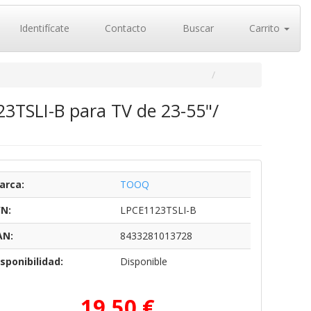
Identifícate
Contacto
Buscar
Carrito
23TSLI-B para TV de 23-55"/
arca:
TOOQ
/N:
LPCE1123TSLI-B
AN:
8433281013728
sponibilidad:
Disponible
19,50 €