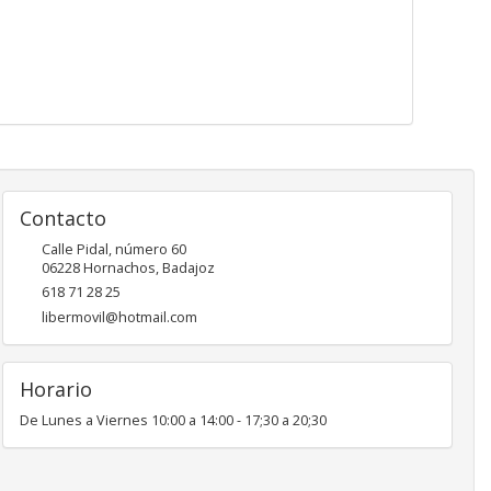
Contacto
Calle Pidal, número 60
06228
Hornachos
,
Badajoz
618 71 28 25
libermovil@hotmail.com
Horario
De Lunes a Viernes 10:00 a 14:00 - 17;30 a 20;30