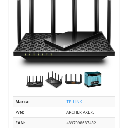
Marca:
TP-LINK
P/N:
ARCHER AXE75
EAN:
4897098687482