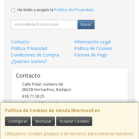
He leído y acepto la
Política de Privacidad
.
Enviar
Contacto
Información Legal
Política Privacidad
Política de Cookies
Condiciones de Compra
Formas de Pago
¿Quienes Somos?
Contacto
Calle Pidal, número 60
06228
Hornachos
,
Badajoz
618 71 28 25
libermovil@hotmail.com
Política de Cookies de tienda.libermovil.es
Configurar
Rechazar
Aceptar Cookies
Horario
De Lunes a Viernes 10:00 a 14:00 - 17;30 a 20;30
Utilizamos cookies propias y de terceros para mejorar nuestros