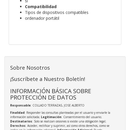
sí
Compatibilidad
Tipos de dispositivos compatibles
ordenador portátil
Sobre Nosotros
¡Suscríbete a Nuestro Boletín!
INFORMACIÓN BÁSICA SOBRE
PROTECCIÓN DE DATOS
Responsable
: COLLADO TERRAZAS, JOSE ALBERTO
Finalidad
: Responder las consultas planteadas por el usuario y enviarle la
información solicitada;
Legitimación
: Consentimiento del usuario;
Destinatarios
: Solo se realizan cesiones si existe una obligación legal;
Derechos
: Acceder, rectificar y suprimir, así como otros derechos, como se
indica en la información adicional;
Información Adicional
: Puede