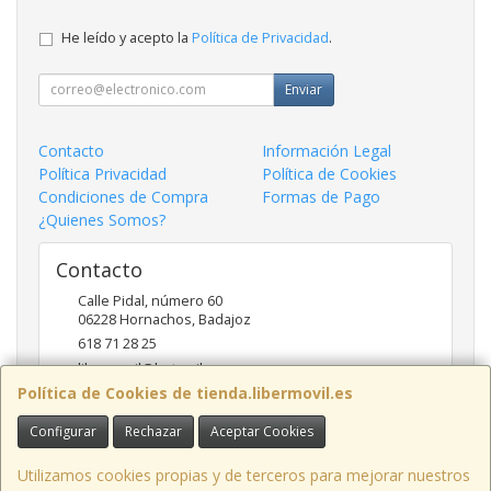
He leído y acepto la
Política de Privacidad
.
Enviar
Contacto
Información Legal
Política Privacidad
Política de Cookies
Condiciones de Compra
Formas de Pago
¿Quienes Somos?
Contacto
Calle Pidal, número 60
06228
Hornachos
,
Badajoz
618 71 28 25
libermovil@hotmail.com
Política de Cookies de tienda.libermovil.es
Configurar
Rechazar
Aceptar Cookies
Horario
De Lunes a Viernes 10:00 a 14:00 - 17;30 a 20;30
Utilizamos cookies propias y de terceros para mejorar nuestros