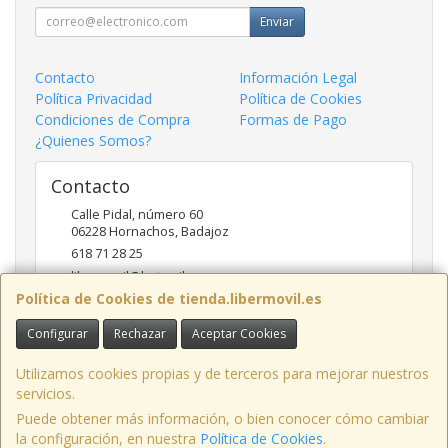
Enviar
Contacto
Información Legal
Política Privacidad
Política de Cookies
Condiciones de Compra
Formas de Pago
¿Quienes Somos?
Contacto
Calle Pidal, número 60
06228
Hornachos
,
Badajoz
618 71 28 25
libermovil@hotmail.com
Política de Cookies de tienda.libermovil.es
Configurar
Rechazar
Aceptar Cookies
Horario
De Lunes a Viernes 10:00 a 14:00 - 17;30 a 20;30
Utilizamos cookies propias y de terceros para mejorar nuestros
servicios.
Puede obtener más información, o bien conocer cómo cambiar
la configuración, en nuestra
Política de Cookies
.
, , , , España. - C.I.F.: 44786005Z - Tfno: