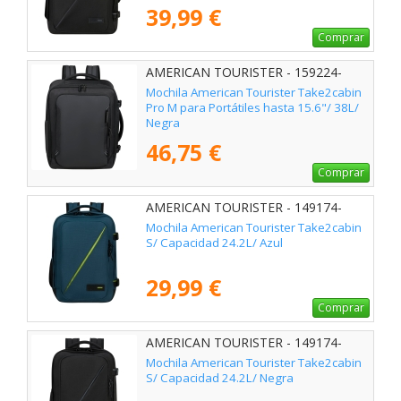
39,99 €
Comprar
AMERICAN TOURISTER - 159224-
361E
Mochila American Tourister Take2cabin
Pro M para Portátiles hasta 15.6"/ 38L/
Negra
46,75 €
Comprar
AMERICAN TOURISTER - 149174-
0528
Mochila American Tourister Take2cabin
S/ Capacidad 24.2L/ Azul
29,99 €
Comprar
AMERICAN TOURISTER - 149174-
1041
Mochila American Tourister Take2cabin
S/ Capacidad 24.2L/ Negra