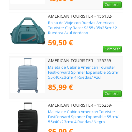
Comprar
AMERICAN TOURISTER - 156132-
4828
Bolsa de Viaje con Ruedas American
Tourister City Racer S/ 55x35x25cm/ 2
Ruedas/ Azul Verdoso
59,50 €
Comprar
AMERICAN TOURISTER - 155259-
1827
Maleta de Cabina American Tourister
FastForward Spinner Expansible 55cm/
55x40x23cm/ 4 Ruedas/ Azul
85,99 €
Comprar
AMERICAN TOURISTER - 155259-
361E
Maleta de Cabina American Tourister
FastForward Spinner Expansible 55cm/
55x40x23cm/ 4 Ruedas/ Negro
85,99 €