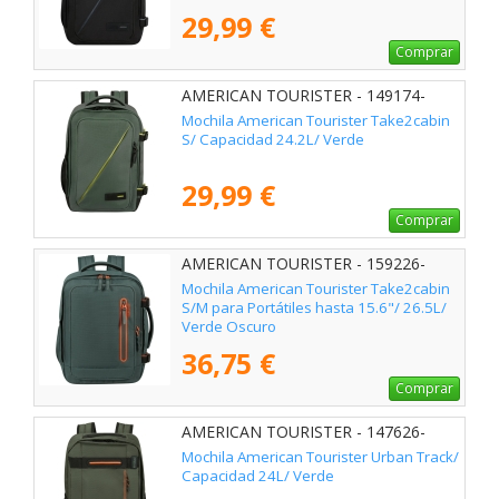
29,99 €
Comprar
AMERICAN TOURISTER - 149174-
1257
Mochila American Tourister Take2cabin
S/ Capacidad 24.2L/ Verde
29,99 €
Comprar
AMERICAN TOURISTER - 159226-
1257
Mochila American Tourister Take2cabin
S/M para Portátiles hasta 15.6"/ 26.5L/
Verde Oscuro
36,75 €
Comprar
AMERICAN TOURISTER - 147626-
3457
Mochila American Tourister Urban Track/
Capacidad 24L/ Verde