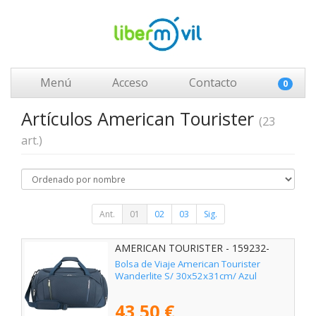
Menú
Acceso
Contacto
0
Artículos American Tourister
(23
art.)
Ant.
01
02
03
Sig.
AMERICAN TOURISTER - 159232-
1265
Bolsa de Viaje American Tourister
Wanderlite S/ 30x52x31cm/ Azul
43,50 €