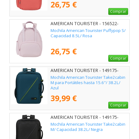
26,75 €
Comprar
AMERICAN TOURISTER - 156522-
1694
Mochila American Tourister Puffypop S/
Capacidad 8.5L/ Rosa
26,75 €
Comprar
AMERICAN TOURISTER - 149175-
0528
Mochila American Tourister Take2cabin
M para Portátiles hasta 15.6"/ 38.2L/
Azul
39,99 €
Comprar
AMERICAN TOURISTER - 149175-
1041
Mochila American Tourister Take2cabin
M/ Capacidad 38.2L/ Negra