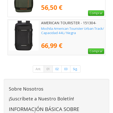
56,50 €
Comprar
AMERICAN TOURISTER - 151304-
0423
Mochila American Tourister Urban Track/
Capacidad 44L/ Negra
66,99 €
Comprar
Ant.
01
02
03
Sig.
Sobre Nosotros
¡Suscríbete a Nuestro Boletín!
INFORMACIÓN BÁSICA SOBRE