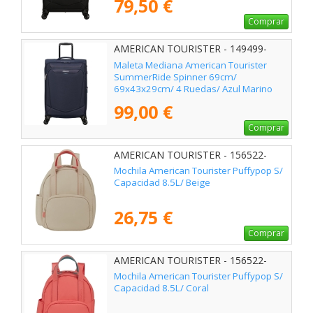
79,50 €
Comprar
AMERICAN TOURISTER - 149499-
1596
Maleta Mediana American Tourister
SummerRide Spinner 69cm/
69x43x29cm/ 4 Ruedas/ Azul Marino
99,00 €
Comprar
AMERICAN TOURISTER - 156522-
1030
Mochila American Tourister Puffypop S/
Capacidad 8.5L/ Beige
26,75 €
Comprar
AMERICAN TOURISTER - 156522-
A683
Mochila American Tourister Puffypop S/
Capacidad 8.5L/ Coral