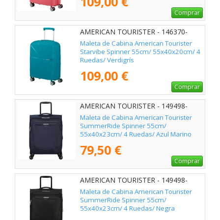
109,00 €
Comprar
AMERICAN TOURISTER - 146370-
A029
Maleta de Cabina American Tourister
Starvibe Spinner 55cm/ 55x40x20cm/ 4
Ruedas/ Verdigrís
109,00 €
Comprar
AMERICAN TOURISTER - 149498-
1596
Maleta de Cabina American Tourister
SummerRide Spinner 55cm/
55x40x23cm/ 4 Ruedas/ Azul Marino
79,50 €
Comprar
AMERICAN TOURISTER - 149498-
1041
Maleta de Cabina American Tourister
SummerRide Spinner 55cm/
55x40x23cm/ 4 Ruedas/ Negra