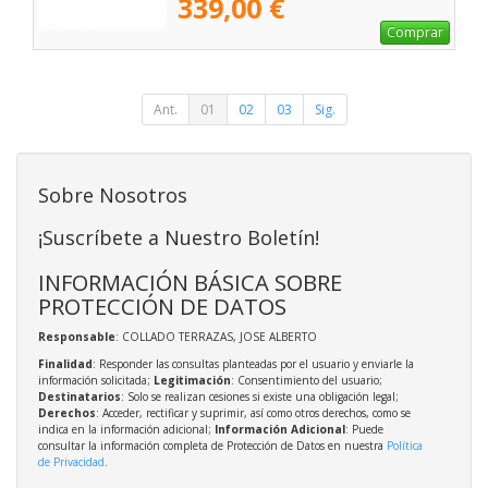
339,00 €
Comprar
Ant.
01
02
03
Sig.
Sobre Nosotros
¡Suscríbete a Nuestro Boletín!
INFORMACIÓN BÁSICA SOBRE
PROTECCIÓN DE DATOS
Responsable
: COLLADO TERRAZAS, JOSE ALBERTO
Finalidad
: Responder las consultas planteadas por el usuario y enviarle la
información solicitada;
Legitimación
: Consentimiento del usuario;
Destinatarios
: Solo se realizan cesiones si existe una obligación legal;
Derechos
: Acceder, rectificar y suprimir, así como otros derechos, como se
indica en la información adicional;
Información Adicional
: Puede
consultar la información completa de Protección de Datos en nuestra
Política
de Privacidad
.