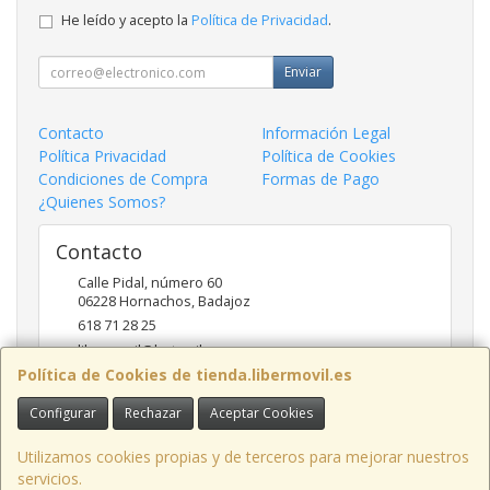
He leído y acepto la
Política de Privacidad
.
Enviar
Contacto
Información Legal
Política Privacidad
Política de Cookies
Condiciones de Compra
Formas de Pago
¿Quienes Somos?
Contacto
Calle Pidal, número 60
06228
Hornachos
,
Badajoz
618 71 28 25
libermovil@hotmail.com
Política de Cookies de tienda.libermovil.es
Configurar
Rechazar
Aceptar Cookies
Horario
De Lunes a Viernes 10:00 a 14:00 - 17;30 a 20;30
Utilizamos cookies propias y de terceros para mejorar nuestros
servicios.