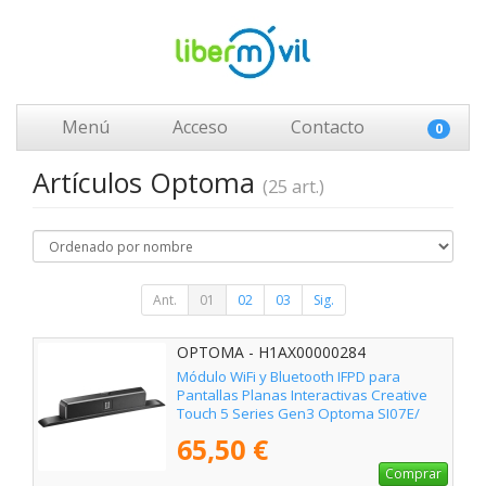
Menú
Acceso
Contacto
0
Artículos Optoma
(25 art.)
Ant.
01
02
03
Sig.
OPTOMA - H1AX00000284
Módulo WiFi y Bluetooth IFPD para
Pantallas Planas Interactivas Creative
Touch 5 Series Gen3 Optoma SI07E/
10m
65,50 €
Comprar