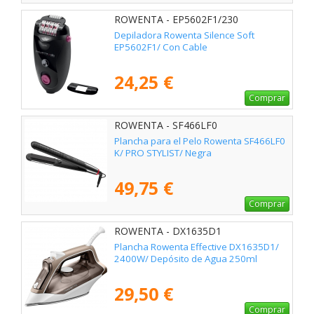
ROWENTA - EP5602F1/230
Depiladora Rowenta Silence Soft
EP5602F1/ Con Cable
24,25 €
Comprar
ROWENTA - SF466LF0
Plancha para el Pelo Rowenta SF466LF0
K/ PRO STYLIST/ Negra
49,75 €
Comprar
ROWENTA - DX1635D1
Plancha Rowenta Effective DX1635D1/
2400W/ Depósito de Agua 250ml
29,50 €
Comprar