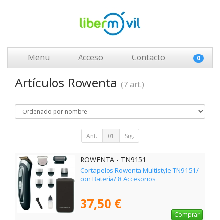
Menú
Acceso
Contacto
0
Artículos Rowenta
(7 art.)
Ant.
01
Sig.
ROWENTA - TN9151
Cortapelos Rowenta Multistyle TN9151/
con Batería/ 8 Accesorios
37,50 €
Comprar