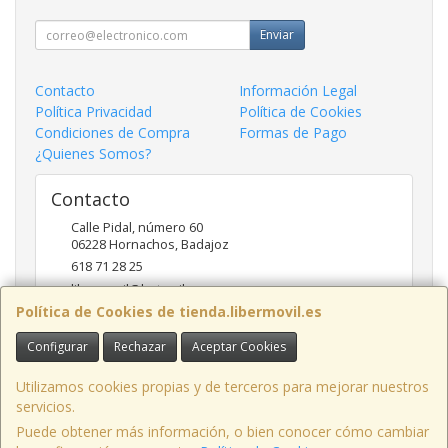
Enviar
Contacto
Información Legal
Política Privacidad
Política de Cookies
Condiciones de Compra
Formas de Pago
¿Quienes Somos?
Contacto
Calle Pidal, número 60
06228
Hornachos
,
Badajoz
618 71 28 25
libermovil@hotmail.com
Política de Cookies de tienda.libermovil.es
Configurar
Rechazar
Aceptar Cookies
Horario
De Lunes a Viernes 10:00 a 14:00 - 17;30 a 20;30
Utilizamos cookies propias y de terceros para mejorar nuestros
servicios.
Puede obtener más información, o bien conocer cómo cambiar