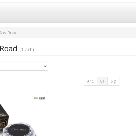
Sos Road
s Road
(1 art.)
Ant.
01
Sig.