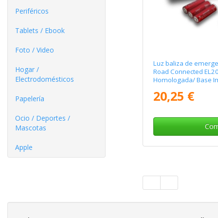
Periféricos
Tablets / Ebook
Foto / Video
Luz baliza de emerg
Hogar /
Road Connected EL2
Electrodomésticos
Homologada/ Base I
Geolocalizable/ Funci
20,25 €
Papelería
Ocio / Deportes /
Com
Mascotas
Apple