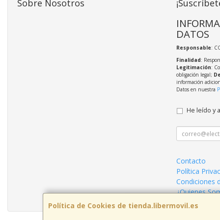
Sobre Nosotros
¡Suscríbet
INFORMA
DATOS
Responsable
: C
Finalidad
: Respon
Legitimación
: C
obligación legal;
De
información adicio
Datos en nuestra
P
He leído y 
Contacto
Política Priva
Condiciones 
¿Quienes So
Política de Cookies de tienda.libermovil.es