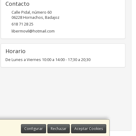
Contacto
Calle Pidal, número 60
06228
Hornachos
,
Badajoz
618 71 28 25
libermovil@hotmail.com
Horario
De Lunes a Viernes 10:00 a 14:00 - 17;30 a 20;30
Configurar
Rechazar
Aceptar Cookies