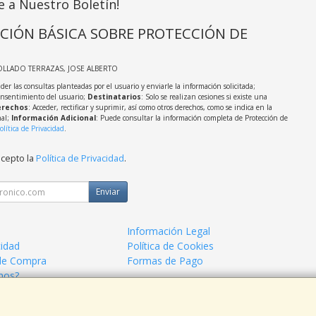
e a Nuestro Boletín!
CIÓN BÁSICA SOBRE PROTECCIÓN DE
OLLADO TERRAZAS, JOSE ALBERTO
der las consultas planteadas por el usuario y enviarle la información solicitada;
onsentimiento del usuario;
Destinatarios
: Solo se realizan cesiones si existe una
rechos
: Acceder, rectificar y suprimir, así como otros derechos, como se indica en la
nal;
Información Adicional
: Puede consultar la información completa de Protección de
olítica de Privacidad
.
acepto la
Política de Privacidad
.
Enviar
Información Legal
cidad
Política de Cookies
de Compra
Formas de Pago
mos?