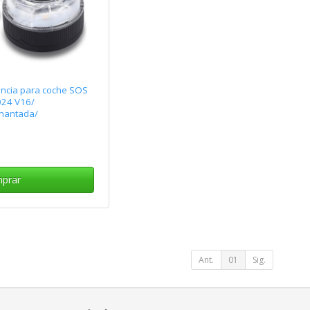
encia para coche SOS
024 V16/
mantada/
ona a Pilas
prar
Ant.
01
Sig.