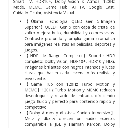
Smart TV, HDR10+, Dolby Vision & Atmos, 120Hz
Mode, MEMC, Game Hub, AI TV, Google Cast,
Cuidado Ocular, Asistencia Visual.
【Última Tecnología QLED Gen 5-Imagen
Superior】QLED+ Gen 5 con capa de cristal de
zafiro mejora brillo, durabilidad y colores vivos.
Contraste profundo y amplia gama cromática
para imágenes realistas en películas, deportes y
juegos.
【HDR de Rango Completo】Soporte HDR
completo: Dolby Vision, HDR10+, HDR10 y HLG.
Imágenes brillantes con negros intensos y luces
claras que hacen cada escena más realista y
envolvente.
【Game Hub con 120Hz Turbo Motion y
MEMC】120Hz Turbo Motion y MEMC reducen
desenfoques y retardo de entrada, ofreciendo
juego fluido y perfecto para contenido rápido y
competitivo.
【Dolby Atmos y dbx-tv – Sonido Inmersivo】
Metz y dbx-tv ofrecen un audio experto,
comparable a JBL y Harman Kardon. Dolby