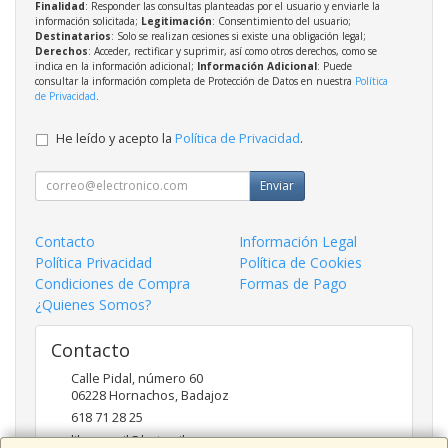
Finalidad
: Responder las consultas planteadas por el usuario y enviarle la
información solicitada;
Legitimación
: Consentimiento del usuario;
Destinatarios
: Solo se realizan cesiones si existe una obligación legal;
Derechos
: Acceder, rectificar y suprimir, así como otros derechos, como se
indica en la información adicional;
Información Adicional
: Puede
consultar la información completa de Protección de Datos en nuestra
Política
de Privacidad
.
He leído y acepto la
Política de Privacidad
.
Enviar
Contacto
Información Legal
Política Privacidad
Política de Cookies
Condiciones de Compra
Formas de Pago
¿Quienes Somos?
Contacto
Calle Pidal, número 60
06228
Hornachos
,
Badajoz
618 71 28 25
libermovil@hotmail.com