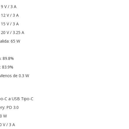
 9 V / 3 A
 12 V / 3 A
 15 V / 3 A
 20 V / 3.25 A
alida: 65 W
a: 89.8%
a: 83.9%
Menos de 0.3 W
po-C a USB Tipo-C
ry: PD 3.0
60 W
0 V / 3 A