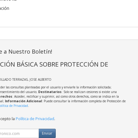
ación
e a Nuestro Boletín!
CIÓN BÁSICA SOBRE PROTECCIÓN DE
OLLADO TERRAZAS, JOSE ALBERTO
der las consultas planteadas por el usuario y enviarle la información solicitada;
onsentimiento del usuario;
Destinatarios
: Solo se realizan cesiones si existe una
rechos
: Acceder, rectificar y suprimir, así como otros derechos, como se indica en la
nal;
Información Adicional
: Puede consultar la información completa de Protección de
olítica de Privacidad
.
acepto la
Política de Privacidad
.
Enviar