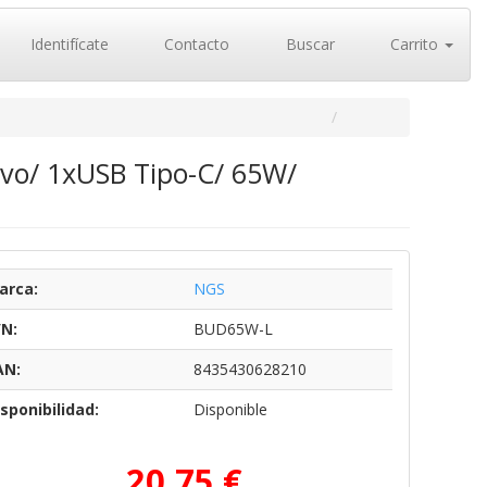
Identifícate
Contacto
Buscar
Carrito
vo/ 1xUSB Tipo-C/ 65W/
arca:
NGS
/N:
BUD65W-L
AN:
8435430628210
sponibilidad:
Disponible
20,75 €