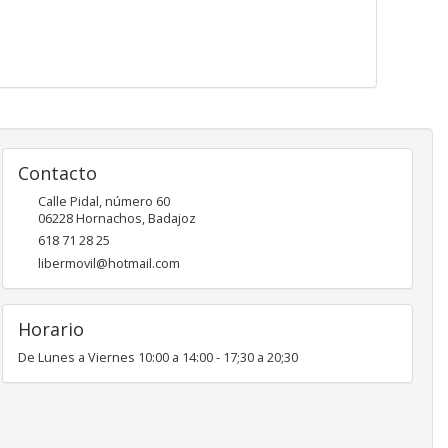
Contacto
Calle Pidal, número 60
06228
Hornachos
,
Badajoz
618 71 28 25
libermovil@hotmail.com
Horario
De Lunes a Viernes 10:00 a 14:00 - 17;30 a 20;30