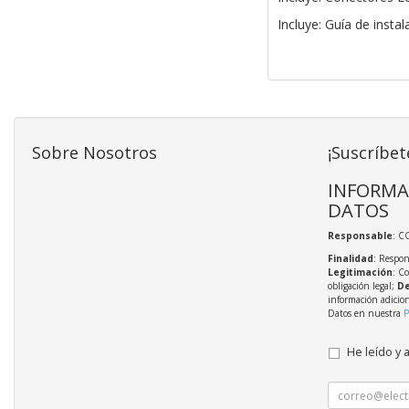
Incluye: Guía de instal
Sobre Nosotros
¡Suscríbet
INFORMA
DATOS
Responsable
: C
Finalidad
: Respon
Legitimación
: C
obligación legal;
De
información adicio
Datos en nuestra
P
He leído y 