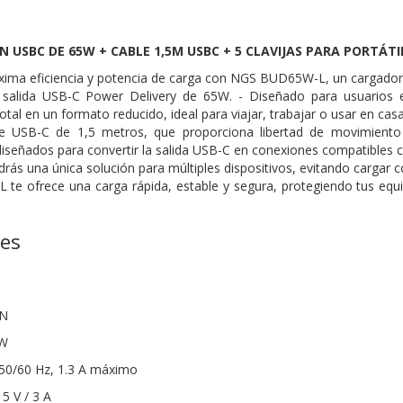
 USBC DE 65W + CABLE 1,5M USBC + 5 CLAVIJAS PARA PORTÁT
xima eficiencia y potencia de carga con NGS BUD65W-L, un cargador
 salida USB-C Power Delivery de 65W. - Diseñado para usuarios ex
otal en un formato reducido, ideal para viajar, trabajar o usar en casa
le USB-C de 1,5 metros, que proporciona libertad de movimient
iseñados para convertir la salida USB-C en conexiones compatibles c
drás una única solución para múltiples dispositivos, evitando cargar
e ofrece una carga rápida, estable y segura, protegiendo tus equ
nes
aN
 W
 50/60 Hz, 1.3 A máximo
 5 V / 3 A