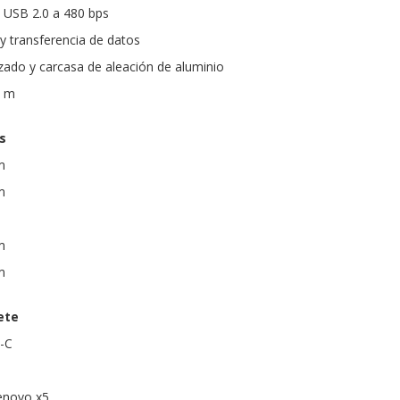
 USB 2.0 a 480 bps
y transferencia de datos
nzado y carcasa de aleación de aluminio
5 m
s
m
m
m
m
ete
B-C
enovo x5