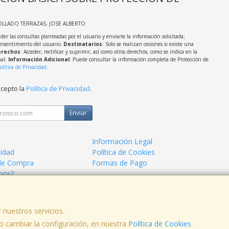
OLLADO TERRAZAS, JOSE ALBERTO
der las consultas planteadas por el usuario y enviarle la información solicitada;
onsentimiento del usuario;
Destinatarios
: Solo se realizan cesiones si existe una
rechos
: Acceder, rectificar y suprimir, así como otros derechos, como se indica en la
nal;
Información Adicional
: Puede consultar la información completa de Protección de
olítica de Privacidad
.
acepto la
Política de Privacidad
.
Enviar
Información Legal
cidad
Política de Cookies
de Compra
Formas de Pago
mos?
 nuestros servicios.
 cambiar la configuración, en nuestra
, , , , España. - C.I.F.: 44786005Z - Tfno:
Política de Cookies
.