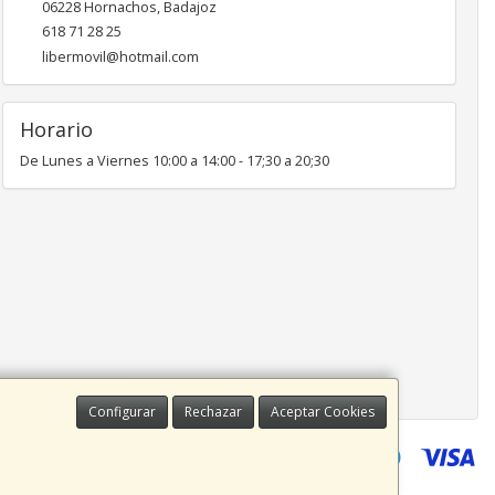
06228
Hornachos
,
Badajoz
618 71 28 25
libermovil@hotmail.com
Horario
De Lunes a Viernes 10:00 a 14:00 - 17;30 a 20;30
Configurar
Rechazar
Aceptar Cookies