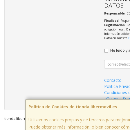
DATOS
Responsable
: C
Finalidad
: Respon
Legitimación
: C
obligación legal;
De
información adicio
Datos en nuestra
P
He leído y 
Contacto
Política Priva
Condiciones 
¿Quienes So
Política de Cookies de tienda.libermovil.es
tienda.libermovil.es © 2026
Utilizamos cookies propias y de terceros para mejorar
Puede obtener más información, o bien conocer cómo