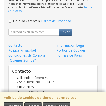
Derechos
: Acceder, rectificar y suprimir, así como otros derechos, como se
indica en la información adicional;
Información Adicional
: Puede
consultar la información completa de Protección de Datos en nuestra
Política
de Privacidad
.
He leído y acepto la
Política de Privacidad
.
Enviar
Contacto
Información Legal
Política Privacidad
Política de Cookies
Condiciones de Compra
Formas de Pago
¿Quienes Somos?
Contacto
Calle Pidal, número 60
06228
Hornachos
,
Badajoz
618 71 28 25
libermovil@hotmail.com
Política de Cookies de tienda.libermovil.es
Configurar
Rechazar
Aceptar Cookies