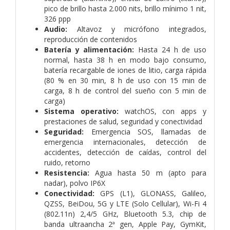
pico de brillo hasta 2.000 nits, brillo mínimo 1 nit,
326 ppp
Audio:
Altavoz y micrófono integrados,
reproducción de contenidos
Batería y alimentación:
Hasta 24 h de uso
normal, hasta 38 h en modo bajo consumo,
batería recargable de iones de litio, carga rápida
(80 % en 30 min, 8 h de uso con 15 min de
carga, 8 h de control del sueño con 5 min de
carga)
Sistema operativo:
watchOS, con apps y
prestaciones de salud, seguridad y conectividad
Seguridad:
Emergencia SOS, llamadas de
emergencia internacionales, detección de
accidentes, detección de caídas, control del
ruido, retorno
Resistencia:
Agua hasta 50 m (apto para
nadar), polvo IP6X
Conectividad:
GPS (L1), GLONASS, Galileo,
QZSS, BeiDou, 5G y LTE (Solo Cellular), Wi-Fi 4
(802.11n) 2,4/5 GHz, Bluetooth 5.3, chip de
banda ultraancha 2ª gen, Apple Pay, GymKit,